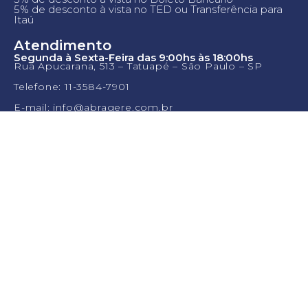
5% de desconto à vista no TED ou Transferência para
Itaú
Atendimento
Segunda à Sexta-Feira das 9:00hs às 18:00hs
Rua Apucarana, 513 – Tatuapé – São Paulo – SP
Telefone: 11-3584-7901
E-mail: info@abragere.com.br
WhatsApp: 11-97696.5513
Site 100% Seguro com certificado SSL
ABRAGERE - Academia Brasileira de Gestão de
Recebíveis
Razão Social: ABRAGERE Treinamento e Desenvolvimento
Ltda
CNPJ: 22.754.167/0001-80
Termos de uso e Política de Privacidade
Política de Inscrições e realização dos
eventos