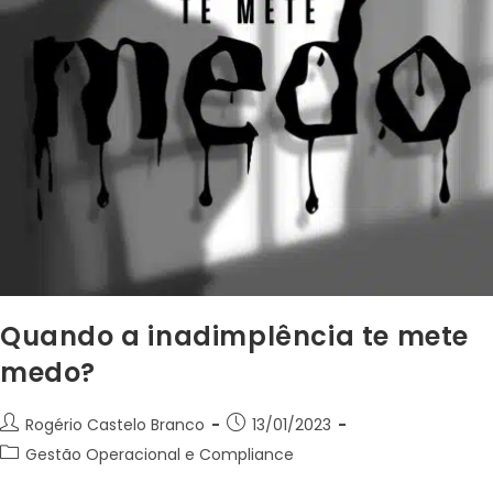
Quando a inadimplência te mete
medo?
Rogério Castelo Branco
13/01/2023
Gestão Operacional e Compliance