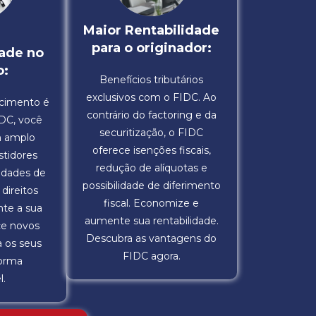
Maior Rentabilidade
para o originador:
ade no
o:
Benefícios tributários
exclusivos com o FIDC. Ao
scimento é
contrário do factoring e da
DC, você
securitização, o FIDC
m amplo
oferece isenções fiscais,
tidores
redução de alíquotas e
idades de
possibilidade de diferimento
direitos
fiscal. Economize e
nte a sua
aumente sua rentabilidade.
nce novos
Descubra as vantagens do
a os seus
FIDC agora.
forma
l.