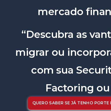
mercado finan
“Descubra as van
migrar ou incorpo
com sua Securit
Factoring ou
QUERO SABER SE JÁ TENHO PORTE P