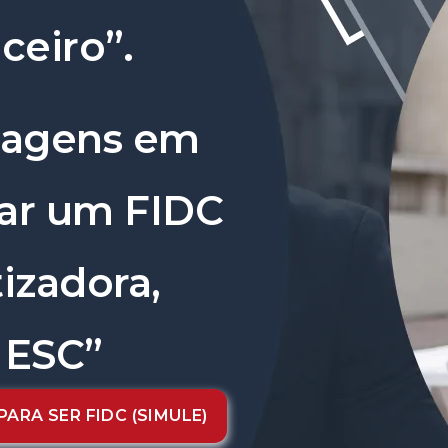
ceiro”.
tagens em
rar um FIDC
izadora,
 ESC”
ARA SER FIDC (SIMULE)