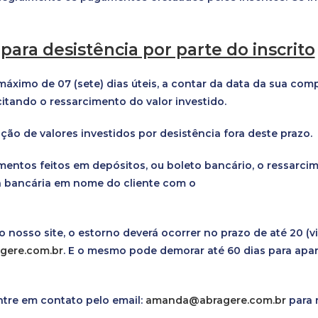
 para desistência por parte do inscrito
ximo de 07 (sete) dias úteis, a contar da data da sua comp
itando o ressarcimento do valor investido.
ão de valores investidos por desistência fora deste prazo.
amentos feitos em depósitos, ou boleto bancário, o ressarc
nta bancária em nome do cliente com o
 nosso site, o estorno deverá ocorrer no prazo de até 20 (
ere.com.br
. E o mesmo pode demorar até 60 dias para apar
ntre em contato pelo email:
amanda@abragere.com.br
para 