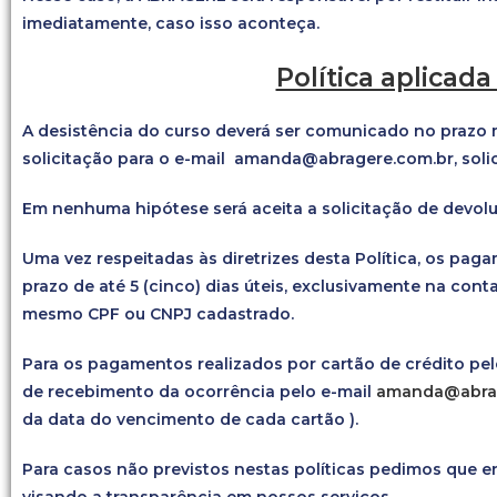
imediatamente, caso isso aconteça.
Política aplicada
A desistência do curso deverá ser comunicado no prazo má
solicitação para o e-mail amanda@abragere.com.br, solic
Em nenhuma hipótese será aceita a solicitação de devoluç
Uma vez respeitadas às diretrizes desta Política, os pag
prazo de até 5 (cinco) dias úteis, exclusivamente na co
mesmo CPF ou CNPJ cadastrado.
Para os pagamentos realizados por cartão de crédito pelo
de recebimento da ocorrência pelo e-mail
amanda@abrag
da data do vencimento de cada cartão ).
Para casos não previstos nestas políticas pedimos que e
visando a transparência em nossos serviços.