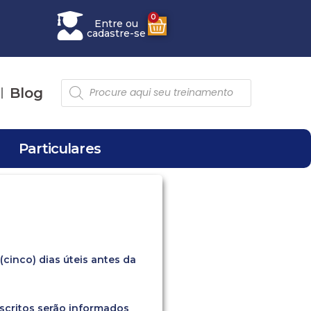
0
Entre ou
cadastre-se
Blog
Particulares
inco) dias úteis antes da
nscritos serão informados