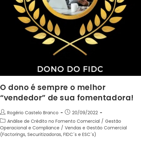
O dono é sempre o melhor
“vendedor” de sua fomentadora!
Rogério Castelo Branco
20/09/2022
Análise de Crédito no Fomento Comercial
/
Gestão
Operacional e Compliance
/
Vendas e Gestão Comercial
(Factorings, Securitizadoras, FIDC´s e ESC´s)