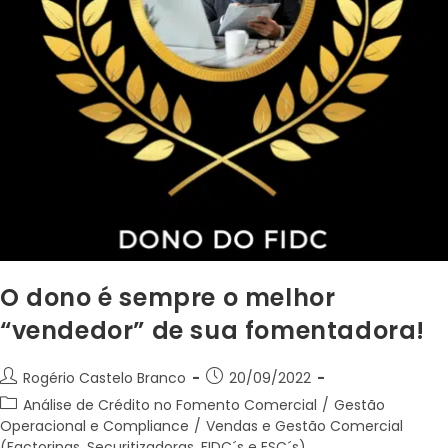
O dono é sempre o melhor
“vendedor” de sua fomentadora!
Rogério Castelo Branco
20/09/2022
Análise de Crédito no Fomento Comercial
/
Gestão
Operacional e Compliance
/
Vendas e Gestão Comercial
(Factorings, Securitizadoras, FIDC´s e ESC´s)