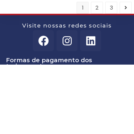
1
2
3
Visite nossas redes sociais
Formas de pagamento dos
treinamentos:
3 parcelas nos cartões de crédito
5% de desconto à vista no PIX
5% de desconto à vista no Boleto Bancário
5% de desconto à vista no TED ou Transferência para
Itaú
Atendimento
Segunda à Sexta-Feira das 9:00hs às 18:00hs
Rua Apucarana, 513 – Tatuapé – São Paulo – SP
Telefone: 11-3584-7901
E-mail: info@abragere.com.br