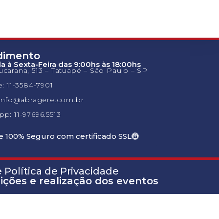
dimento
 à Sexta-Feira das 9:00hs às 18:00hs
carana, 513 – Tatuapé – São Paulo – SP
e: 11-3584-7901
 info@abragere.com.br
p: 11-97696.5513
te 100% Seguro com certificado SSL
Política de Privacidade
rições e realização dos eventos