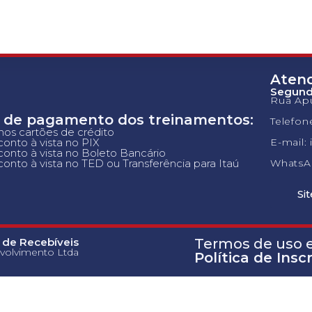
Aten
Segunda
Rua Apu
 de pagamento dos treinamentos:
Telefon
 nos cartões de crédito
onto à vista no PIX
E-mail:
onto à vista no Boleto Bancário
onto à vista no TED ou Transferência para Itaú
WhatsAp
Si
 de Recebíveis
Termos de uso e 
volvimento Ltda
Política de Insc