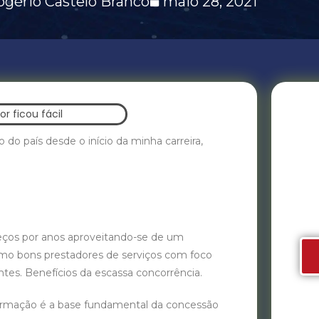
ogério Castelo Branco
maio 28, 2021
A
 país desde o início da minha carreira,
F
tre
os por anos aproveitando-se de um
omo bons prestadores de serviços com foco
ntes. Benefícios da escassa concorrência.
rmação é a base fundamental da concessão