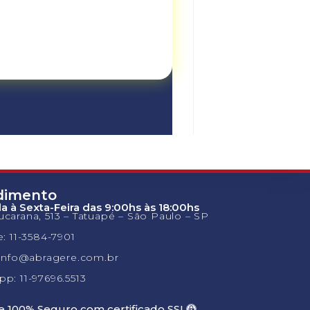
dimento
 à Sexta-Feira das 9:00hs às 18:00hs
carana, 513 – Tatuapé – São Paulo – SP
e: 11-3584-7901
 info@abragere.com.br
p: 11-97696.5513
te 100% Seguro com certificado SSL