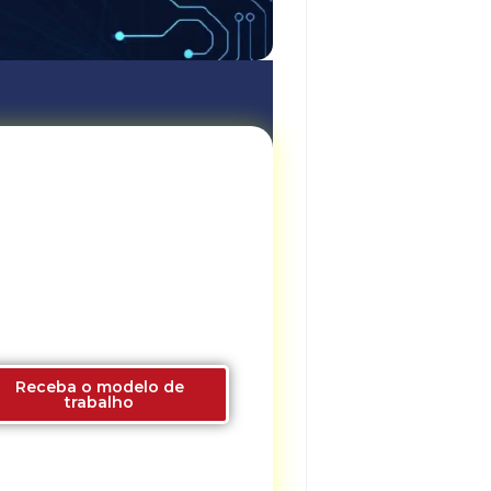
juda com a gestão da
sua Securitizadora,
actoring, FIDC ou ESC?
Conheça nossa consultoria,
inamentos e mentoria. São 28
anos de experiência.
Receba o modelo de
trabalho