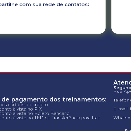
artilhe com sua rede de contatos:
Aten
Segunda
Rua Apu
 de pagamento dos treinamentos:
Telefon
 nos cartões de crédito
onto à vista no PIX
E-mail:
onto à vista no Boleto Bancário
onto à vista no TED ou Transferência para Itaú
WhatsAp
Si