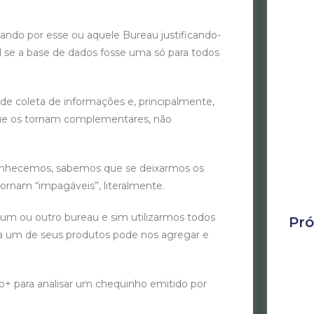
o por esse ou aquele Bureau justificando-
l se a base de dados fosse uma só para todos
e coleta de informações e, principalmente,
o que os tornam complementares, não
hecemos, sabemos que se deixarmos os
 tornam “impagáveis”, literalmente.
m ou outro bureau e sim utilizarmos todos
Pró
a um de seus produtos pode nos agregar e
+ para analisar um chequinho emitido por