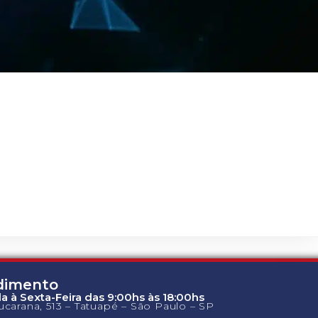
dimento
 à Sexta-Feira das 9:00hs às 18:00hs
carana, 513 – Tatuapé – São Paulo – SP