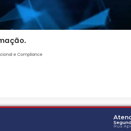
rmação.
cional e Compliance
Aten
Segunda
Rua Apu