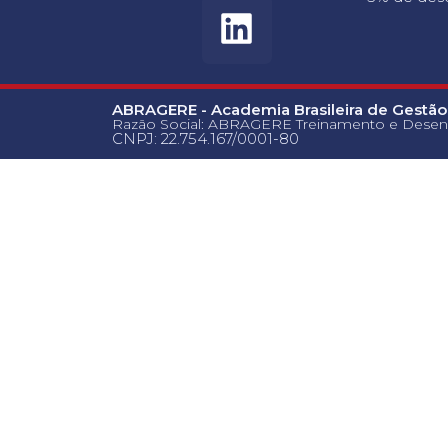
ABRAGERE - Academia Brasileira de Gestão
Razão Social: ABRAGERE Treinamento e Desen
CNPJ: 22.754.167/0001-80