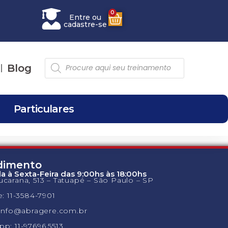
0
Entre ou
cadastre-se
Blog
Particulares
dimento
 à Sexta-Feira das 9:00hs às 18:00hs
carana, 513 – Tatuapé – São Paulo – SP
e: 11-3584-7901
 info@abragere.com.br
p: 11-97696.5513