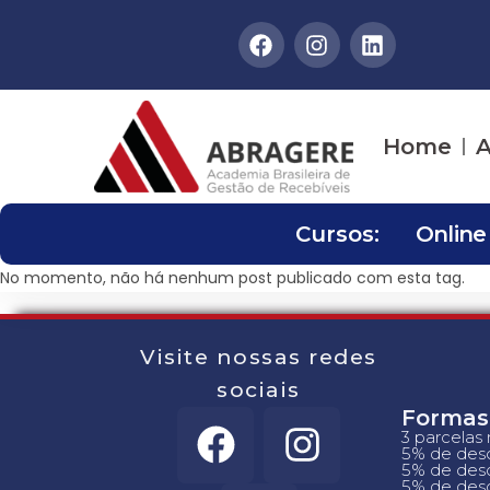
Home
A
Cursos:
Online
No momento, não há nenhum post publicado com esta tag.
Visite nossas redes
sociais
Formas
3 parcelas
5% de desc
5% de desc
5% de desc