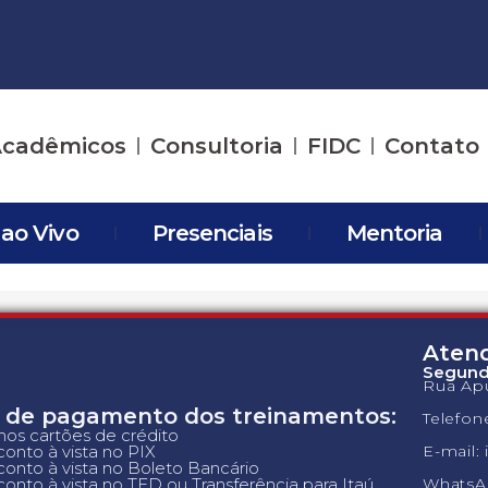
cadêmicos
Consultoria
FIDC
Contato
 ao Vivo
Presenciais
Mentoria
Aten
Segunda
Rua Apu
 de pagamento dos treinamentos:
Telefon
 nos cartões de crédito
onto à vista no PIX
E-mail:
onto à vista no Boleto Bancário
onto à vista no TED ou Transferência para Itaú
WhatsAp