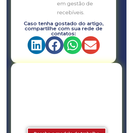
em gestão de
recebíveis.
Caso tenha gostado do artigo,
compartilhe com sua rede de
contatos:
Ajuda com a gestão da sua
Securitizadora, Factoring, FIDC
ou ESC?
Conheça nossa consultoria,
treinamentos e mentoria. São 28 anos
de experiência.