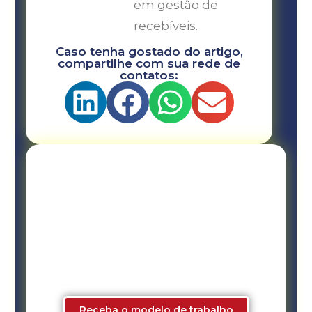
em gestão de
recebíveis.
Caso tenha gostado do artigo,
compartilhe com sua rede de
contatos:
Ajuda com a gestão da sua
Securitizadora, Factoring, FIDC
ou ESC?
Conheça nossa consultoria,
treinamentos e mentoria. São 28 anos
de experiência.
Receba o modelo de trabalho