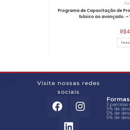
Par
Programa de Capacitação de Profi
básico ao avançado. –
R$
4
Ins
Visite nossas redes
sociais
Formas
3 parcelas
5% de desc
5% de desc
5% de desc