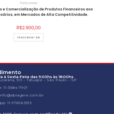
Particulares
s e Comercialização de Produtos Financeiros aos
ários, em Mercados de Alta Competitividade.
R$
2.900,00
Inscreva-se
dimento
 à Sexta-Feira das 9:00hs às 18:00hs
carana, 513 – Tatuapé – São Paulo – SP
e: 11-3584-7901
 info@abragere.com.br
p: 11-97696.5513