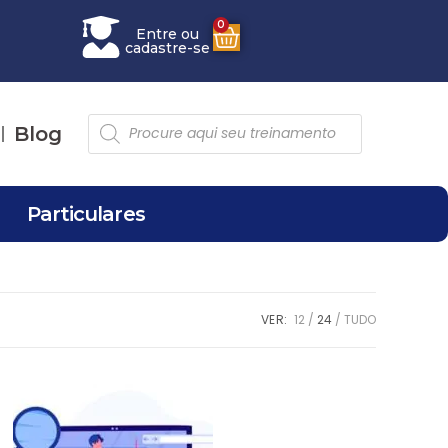
0
Entre ou
cadastre-se
Blog
Particulares
VER:
12
24
TUDO