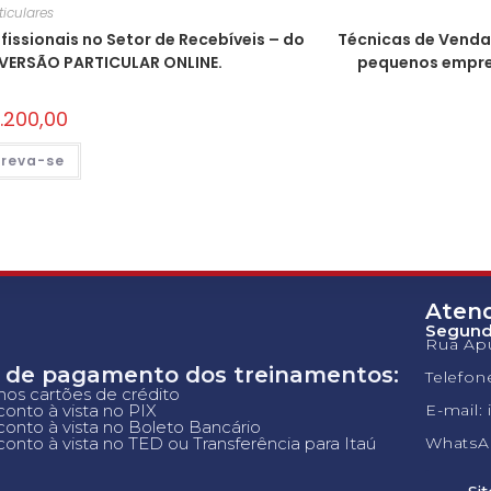
ticulares
ssionais no Setor de Recebíveis – do
Técnicas de Venda
 VERSÃO PARTICULAR ONLINE.
pequenos empres
.200,00
creva-se
Aten
Segunda
Rua Apu
 de pagamento dos treinamentos:
Telefon
 nos cartões de crédito
onto à vista no PIX
E-mail:
onto à vista no Boleto Bancário
onto à vista no TED ou Transferência para Itaú
WhatsAp